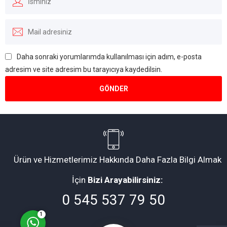
Daha sonraki yorumlarımda kullanılması için adım, e-posta
adresim ve site adresim bu tarayıcıya kaydedilsin.
Müşteri Temsilcisi
Ürün ve Hizmetlerimiz Hakkında Daha Fazla Bilgi Almak
İçin
Bizi Arayabilirsiniz:
Cevap Yaz
0 545 537 79 50
1