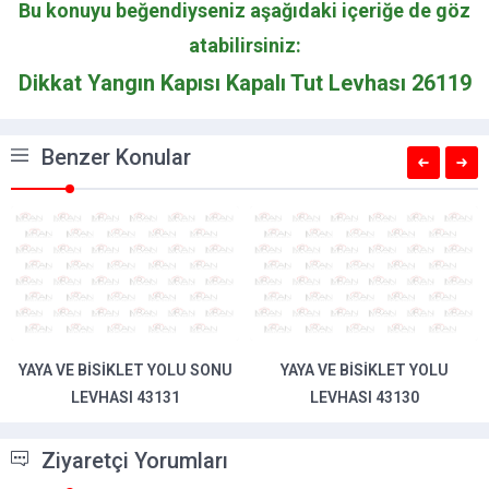
Bu konuyu beğendiyseniz aşağıdaki içeriğe de göz
atabilirsiniz:
Dikkat Yangın Kapısı Kapalı Tut Levhası 26119
Benzer Konular
YA VE BISIKLET YOLU SONU
YAYA VE BISIKLET YOLU
BI
LEVHASI 43131
LEVHASI 43130
Ziyaretçi Yorumları