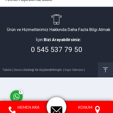
Ürün ve Hizmetlerimiz Hakkında Daha Fazla Bilgi Almak
Müşteri Temsilcisi
İçin
Bizi Arayabilirsiniz:
0 545 537 79 50
Tabela
|
Seocu
Desteği ile Güçlendirilmiştir. |
hayır lokması
|
Cevap Yaz
1
HEMEN ARA
KONUM