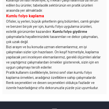
kullanışlı olması nedeniyle, iç mekân çalışmalarında da tercih
edilen bu ürünler, tabelacılık sektörünün en pratik ürünleri
arasında yer almaktadır.
Kumlu folyo kaplama
Ofisler, iş yerleri, büyük şirketlerin giriş bölümleri, camlı girişler
ve benzeri birçok yer için, kumlu folyo uygulama ürünleri,
estetik görünümler kazandırır.
Kumlu folyo giydirme
çalışmalarla hayallerinizdeki tasarımları ve dekor çalışmaları,
çok uzak değil.
Bizi arayın ve bu konuda uzman elemanlarımız, en iyi
çalışmaları sizler için hazırlasın. Ön keşif hizmetiyle, kaplama
yapılacak yeri inceleyen elemanlarımız, gerekli ölçümleri alırlar
ve yaptığımız çalışmalardan örnekler göstererek, sizin için en
uygun çalışmayı tercih ederler.
Pratik kullanım özellikleriyle, birinci sınıf olan kumlu folyo
kaplama örnekleri, aradığınız özelliklere sahip çalışmalardır.
Renk seçenekleri ve desen seçenekleri oldukça fazladır ve
özenle hazırladığınız ofis dekorunuzla yüzde yüz uyumludur.