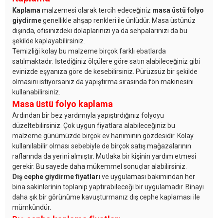
Kaplama
malzemesi olarak tercih edeceğiniz
masa üstü folyo
giydirme
genellikle ahşap renkleri ile ünlüdür. Masa üstünüz
dışında, ofisinizdeki dolaplarınızı ya da sehpalarınızı da bu
şekilde kaplayabilirsiniz.
Temizliği kolay bu malzeme birçok farklı ebatlarda
satılmaktadır. İstediğiniz ölçülere göre satın alabileceğiniz gibi
evinizde eşyanıza göre de kesebilirsiniz. Pürüzsüz bir şekilde
olmasını istiyorsanız da yapıştırma sırasında fön makinesini
kullanabilirsiniz.
Masa üstü folyo kaplama
Ardından bir bez yardımıyla yapıştırdığınız folyoyu
düzeltebilirsiniz. Çok uygun fiyatlara alabileceğiniz bu
malzeme günümüzde birçok ev hanımının gözdesidir. Kolay
kullanılabilir olması sebebiyle de birçok satış mağazalarının
raflarında da yerini almıştır. Mutlaka bir kişinin yardım etmesi
gerekir. Bu sayede daha mükemmel sonuçlar alabilirsiniz.
Dış cephe giydirme fiyatları
ve uygulaması bakımından her
bina sakinlerinin toplanıp yaptırabileceği bir uygulamadır. Binayı
daha şık bir görünüme kavuşturmanız dış cephe kaplaması ile
mümkündür.