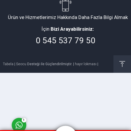
Ürün ve Hizmetlerimiz Hakkında Daha Fazla Bilgi Almak
İçin
Bizi Arayabilirsiniz:
0 545 537 79 50
Müşteri Temsilcisi
Tabela
|
Seocu
Desteği ile Güçlendirilmiştir. |
hayır lokması
|
Cevap Yaz
1