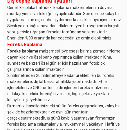
Dış cephe kaplama fiyatları
Genellikle plaka halindeki kaplama malzemelerinin duvara
montajı yine sıva tekniği ile yapılmaktadır. Son derece kolay bir
uygulama olan dış cephe giydirmesi kesinlikle suyu içine almaz.
Sıcak ya da soğuk havadan etkilenmeyen bu uygulama birçok
yapı işleriyle uğraşan firmalar tarafından yapılmaktadır.
Enerjiden %90 oranında kar edeceğinize emin olabilirsiniz.
Foreks kaplama
Foreks kaplama
malzemesi, pvc esaslı bir malzemedir. Neme
dayanıklıdır ve özel pano yapımında kullanılmaktadır. Kına,
sünnet ve benzeri özel günler için hazırlanan fotoblok
çalışmalarında kullanılmaktadır.
2 milimetreden 20 milimetreye kadar üretilebilen bu foreks
malzemelere, dijital baskı rahatlıkla yapılmaktadır. El ile
işlenebilen ve CNC router ile de işlenen foreks malzemesi,
oldukça kalitelidir. İstediğiniz resim, logo, şekil ve yazıları,
kolaylıkla işleyebilirsiniz.
Firmamız, hayallerinizdeki bütün foreks çalışmalarını, kolay bir
şekilde hazırlamaktadır ve aynı gün montajını
gerçekleştirmektedir. İş günü kaybı yaşatmayan firmamızın
foreks kaplama çalışmalarıyla, mükemmeli yakalayın. Hafif ve